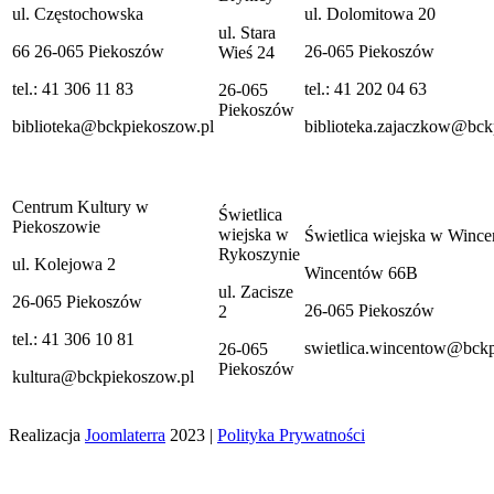
ul. Częstochowska
ul. Dolomitowa 20
ul. Stara
66 26-065 Piekoszów
26-065 Piekoszów
Wieś 24
tel.: 41 306 11 83
tel.: 41 202 04 63
26-065
Piekoszów
biblioteka@bckpiekoszow.pl
biblioteka.zajaczkow@bck
Centrum Kultury w
Świetlica
Piekoszowie
wiejska w
Świetlica wiejska w Wince
Rykoszynie
ul. Kolejowa 2
Wincentów 66B
ul. Zacisze
26-065 Piekoszów
26-065 Piekoszów
2
tel.: 41 306 10 81
swietlica.wincentow@bck
26-065
Piekoszów
kultura@bckpiekoszow.pl
Realizacja
Joomlaterra
2023 |
Polityka Prywatności